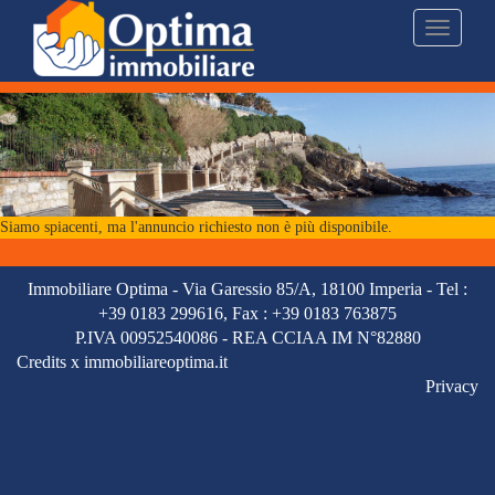
Toggle
navigati
Siamo spiacenti, ma l'annuncio richiesto non è più disponibile.
Immobiliare Optima -
Via Garessio 85/A, 18100 Imperia
- Tel :
+39 0183 299616,
Fax : +39 0183 763875
P.IVA 00952540086 -
REA CCIAA IM N°82880
Credits x immobiliareoptima.it
Privacy