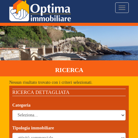
Toggle
navigati
RICERCA
Nessun risultato trovato con i criteri selezionati.
RICERCA DETTAGLIATA
Categoria
Tipologia immobiliare