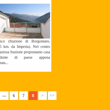
sco (frazione di Borgomaro,
15 km. da Imperia). Nel centro
raziosa frazione proponiamo casa
endente di paese appena
rata...
...
6
7
8
>
>>