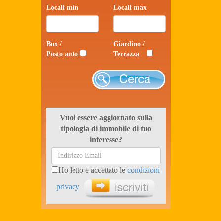
Locali min
Locali max
Box /
Giardino /
Posto auto
Terrazza
Cerca
Vuoi essere aggiornato sulla
tipologia di immobile di tuo
interesse?
Ho letto e accettato le
condizioni
privacy
Iscriviti ora