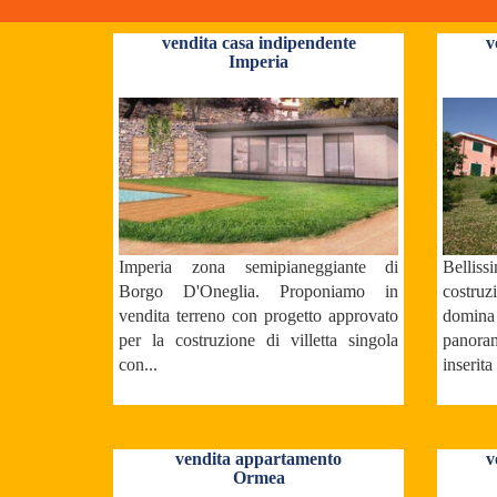
vendita casa indipendente
v
Imperia
Imperia zona semipianeggiante di
Belliss
Borgo D'Oneglia. Proponiamo in
costru
vendita terreno con progetto approvato
domin
per la costruzione di villetta singola
panora
con...
inserita
vendita appartamento
v
Ormea