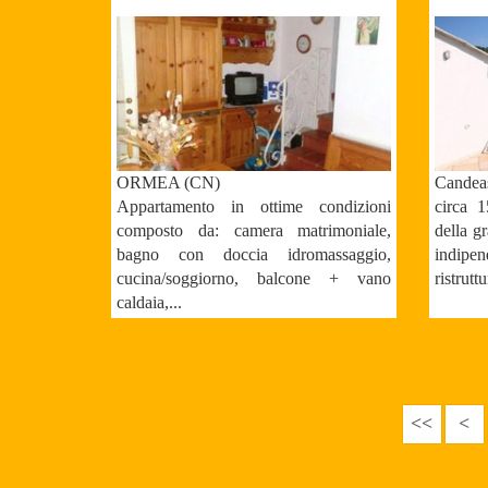
ORMEA (CN)
Candea
Appartamento in ottime condizioni
circa 
composto da: camera matrimoniale,
della g
bagno con doccia idromassaggio,
indip
cucina/soggiorno, balcone + vano
ristruttu
caldaia,...
<<
<