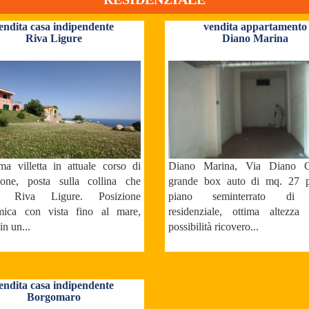
endita casa indipendente
vendita appartamento
Riva Ligure
Diano Marina
ima villetta in attuale corso di
Diano Marina, Via Diano Ca
zione, posta sulla collina che
grande box auto di mq. 27 p
a Riva Ligure. Posizione
piano seminterrato di s
mica con vista fino al mare,
residenziale, ottima altezza 
 in un...
possibilità ricovero...
endita casa indipendente
Borgomaro