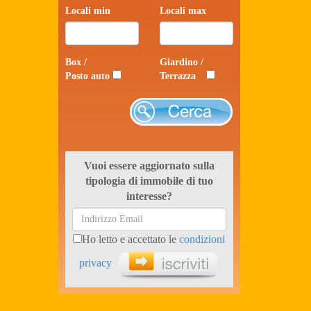
Locali min
Locali max
Box /
Giardino /
Posto auto
Terrazza
Cerca
Vuoi essere aggiornato sulla
tipologia di immobile di tuo
interesse?
Ho letto e accettato le
condizioni
privacy
Iscriviti ora